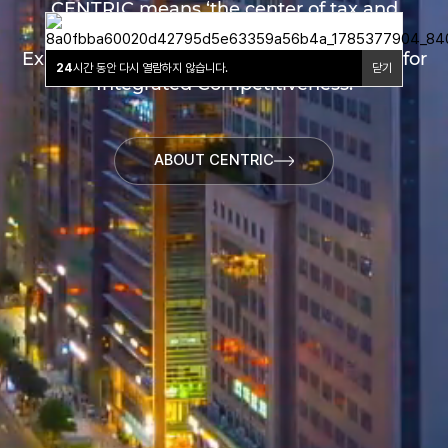
CENTRIC means ‘the center of tax and
economy’
and stands for Collaborative
Expertise Network of Tax Representatives
for
24
시간 동안 다시 열람하지 않습니다.
닫기
Integrated Competitiveness.
ABOUT CENTRIC