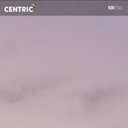
KR
ENG